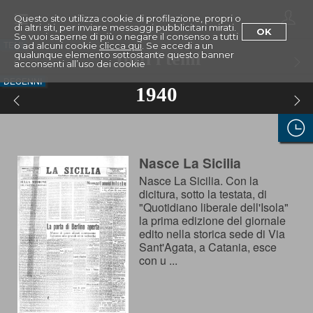
Toggle
Questo sito utilizza cookie di profilazione, propri o
di altri siti, per inviare messaggi pubblicitari mirati.
navigation
OK
Se vuoi saperne di più o negare il consenso a tutti
TEMI
o ad alcuni cookie
clicca qui
. Se accedi a un
qualunque elemento sottostante questo banner
Tutti i temi
acconsenti all’uso dei cookie
DECENNI
1940
Nasce La Sicilia
Nasce La Sicilia. Con la
dicitura, sotto la testata, di
"Quotidiano liberale dell'Isola"
la prima edizione del giornale
edito nella storica sede di Via
Sant'Agata, a Catania, esce
con u ...