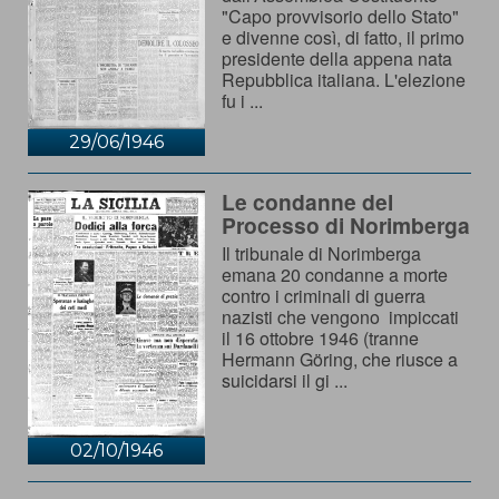
"Capo provvisorio dello Stato"
e divenne così, di fatto, il primo
presidente della appena nata
Repubblica italiana. L'elezione
fu i ...
29/06/1946
Le condanne del
Processo di Norimberga
Il tribunale di Norimberga
emana 20 condanne a morte
contro i criminali di guerra
nazisti che vengono impiccati
il 16 ottobre 1946 (tranne
Hermann Göring, che riusce a
suicidarsi il gi ...
02/10/1946